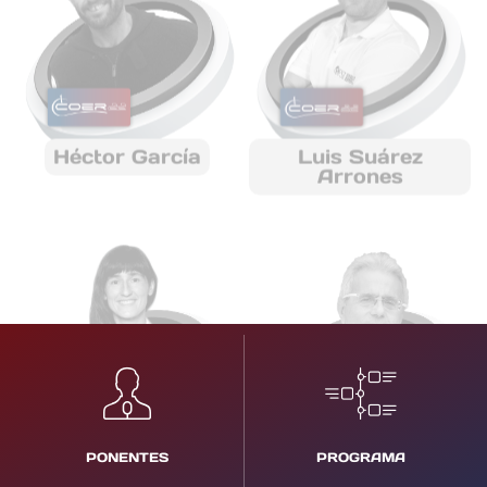
Héctor García
Luis Suárez
Arrones
Blanca Romero
Ramón Cugar
PONENTES
PROGRAMA