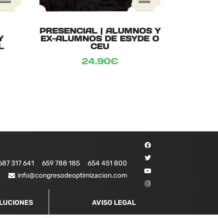
PRESENCIAL | ALUMNOS Y
Y
EX-ALUMNOS DE ESYDE O
L
CEU
24.90
€
687 317 641
659 788 185
654 451 800
info@congresodeoptimizacion.com
OLUCIONES
AVISO LEGAL