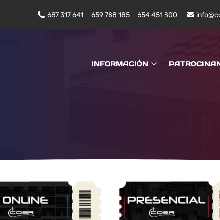
687 317 641
659 788 185
654 451 800
info@c
INFORMACIÓN
PATROCINA