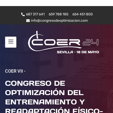
687 317 641
659 788 185
654 451 800
info@congresodeoptimizacion.com
COER VII -
CONGRESO DE
OPTIMIZACIÓN DEL
ENTRENAMIENTO Y
READAPTACIÓN FÍSICO-