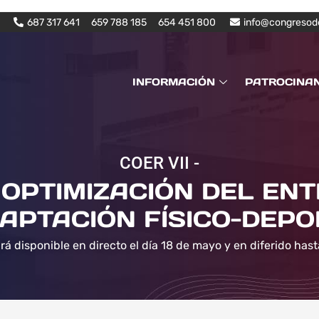
687 317 641
659 788 185
654 451 800
info@congresod
INFORMACIÓN
PATROCINA
COER VII -
OPTIMIZACIÓN DEL EN
APTACIÓN FÍSICO-DEPO
rá disponible en directo el día 18 de mayo y en diferido hast