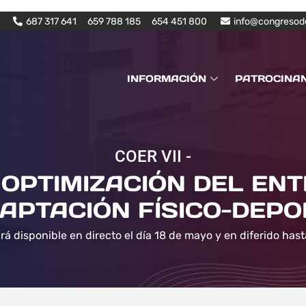
687 317 641
659 788 185
654 451 800
info@congresod
INFORMACIÓN
PATROCINA
COER VII -
OPTIMIZACIÓN DEL EN
APTACIÓN FÍSICO-DEPO
rá disponible en directo el día 18 de mayo y en diferido hast