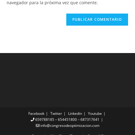
navegador para la próxima vez que comente.
Facebook
Twitter
Linkedin
Youtube
659788185 – 654451800 – 687317641
info@congresodeoptimizacion.com