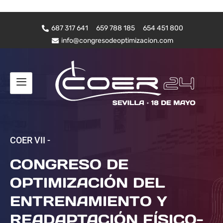
687 317 641
659 788 185
654 451 800
info@congresodeoptimizacion.com
COER VII -
CONGRESO DE
OPTIMIZACIÓN DEL
ENTRENAMIENTO Y
READAPTACIÓN FÍSICO-