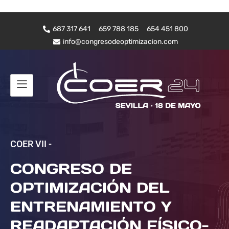
687 317 641
659 788 185
654 451 800
info@congresodeoptimizacion.com
COER VII -
CONGRESO DE
OPTIMIZACIÓN DEL
ENTRENAMIENTO Y
READAPTACIÓN FÍSICO-