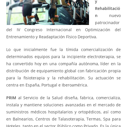
y
Rehabilitació
n
nuevo
patrocinador
del IV Congreso Internacional en Optimización del
Entrenamiento y Readaptación Físico Deportiva.
Lo que inicialmente fue la tímida comercialización de
determinados equipos para la incipiente electroterapia, se
ha convertido hoy en una compañía autónoma, líder en la
distribución de equipamiento global con fabricación propia
para la fisioterapia y la rehabilitación. Su actuación se
centra en España, Portugal e Iberoamérica.
PRIM
al
Servicio de la Salud
diseña, fabrica, comercializa,
instala y mantiene soluciones avanzadas en el mercado de
suministros médicos hospitalarios y ortopédicos, así­ como
en Balnearios, Centros de Talasoterapia, Termas, Spa para
Hoteles, tanto en el sector Público como Privado. Es la única