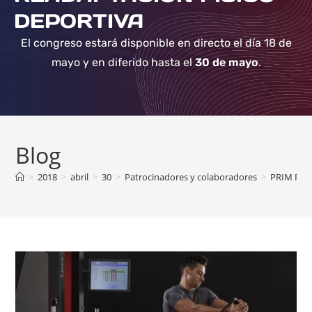
DEPORTIVA
El congreso estará disponible en directo el día 18 de
mayo y en diferido hasta el
30 de mayo
.
Blog
>
2018
>
abril
>
30
>
Patrocinadores y colaboradores
>
PRIM Fisi