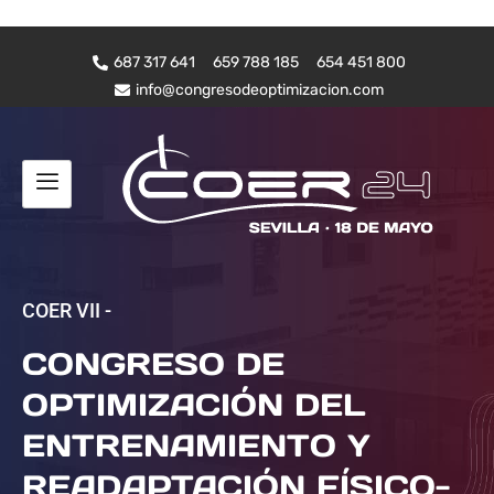
687 317 641
659 788 185
654 451 800
info@congresodeoptimizacion.com
COER VII -
CONGRESO DE
OPTIMIZACIÓN DEL
ENTRENAMIENTO Y
READAPTACIÓN FÍSICO-