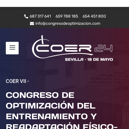
687 317 641
659 788 185
654 451 800
info@congresodeoptimizacion.com
COER VII -
CONGRESO DE
OPTIMIZACIÓN DEL
ENTRENAMIENTO Y
READAPTACIÓN FÍSICO-