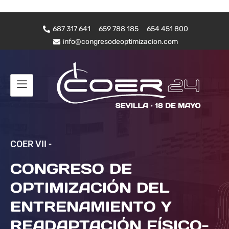
687 317 641
659 788 185
654 451 800
info@congresodeoptimizacion.com
COER VII -
CONGRESO DE
OPTIMIZACIÓN DEL
ENTRENAMIENTO Y
READAPTACIÓN FÍSICO-