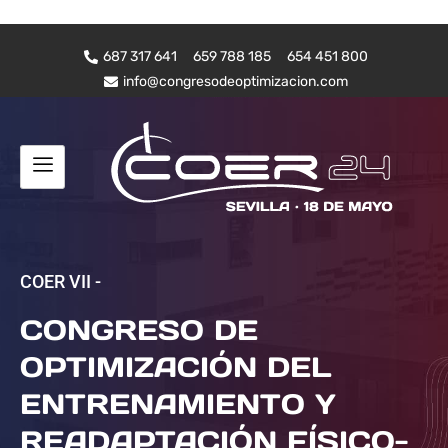
687 317 641
659 788 185
654 451 800
info@congresodeoptimizacion.com
COER VII -
CONGRESO DE
OPTIMIZACIÓN DEL
ENTRENAMIENTO Y
READAPTACIÓN FÍSICO-