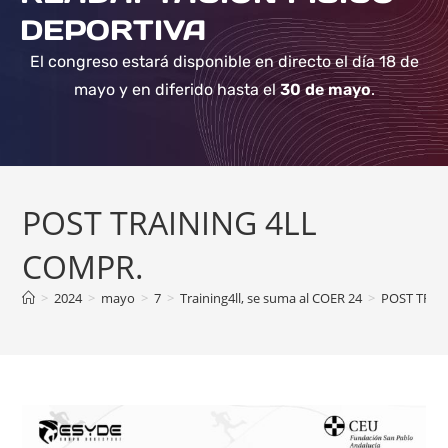
DEPORTIVA
El congreso estará disponible en directo el día 18 de
mayo y en diferido hasta el
30 de mayo
.
POST TRAINING 4LL
COMPR.
>
2024
>
mayo
>
7
>
Training4ll, se suma al COER 24
>
POST TRAI