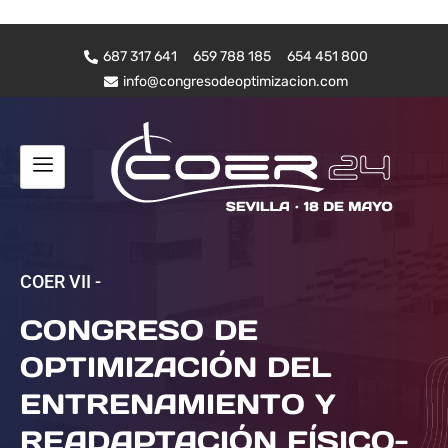
687 317 641
659 788 185
654 451 800
info@congresodeoptimizacion.com
COER VII -
CONGRESO DE
OPTIMIZACIÓN DEL
ENTRENAMIENTO Y
READAPTACIÓN FÍSICO-