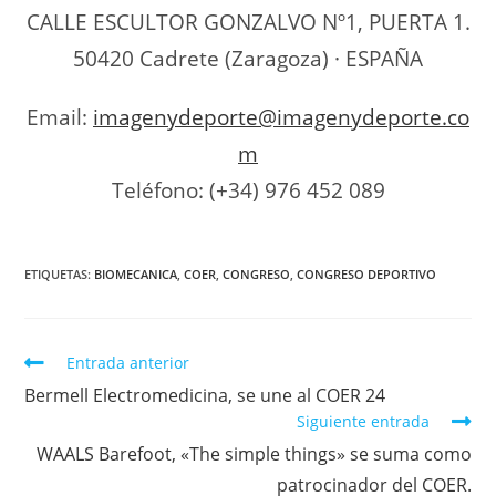
CALLE ESCULTOR GONZALVO Nº1, PUERTA 1.
50420 Cadrete (Zaragoza) · ESPAÑA
Email:
imagenydeporte@imagenydeporte.co
m
Teléfono: (+34) 976 452 089
ETIQUETAS
:
BIOMECANICA
,
COER
,
CONGRESO
,
CONGRESO DEPORTIVO
Entrada anterior
Bermell Electromedicina, se une al COER 24
Siguiente entrada
WAALS Barefoot, «The simple things» se suma como
patrocinador del COER.