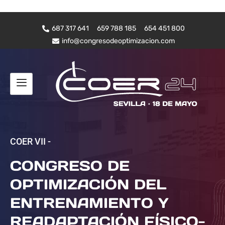
687 317 641
659 788 185
654 451 800
info@congresodeoptimizacion.com
COER VII -
CONGRESO DE
OPTIMIZACIÓN DEL
ENTRENAMIENTO Y
READAPTACIÓN FÍSICO-