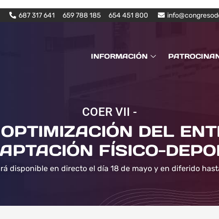
687 317 641
659 788 185
654 451 800
info@congresod
INFORMACIÓN
PATROCINA
COER VII -
OPTIMIZACIÓN DEL EN
APTACIÓN FÍSICO-DEPO
rá disponible en directo el día 18 de mayo y en diferido hast