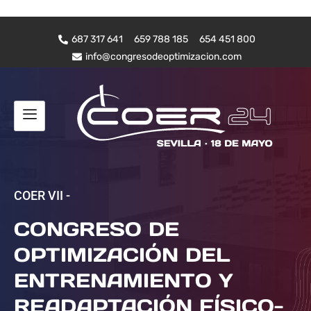
687 317 641
659 788 185
654 451 800
info@congresodeoptimizacion.com
COER VII -
CONGRESO DE
OPTIMIZACIÓN DEL
ENTRENAMIENTO Y
READAPTACIÓN FÍSICO-