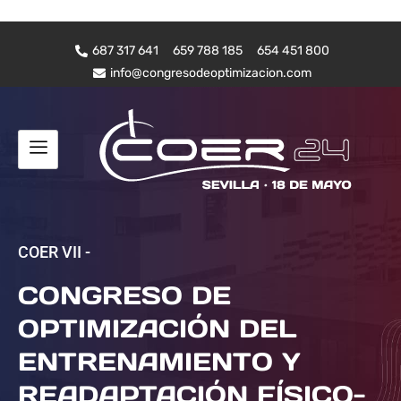
687 317 641
659 788 185
654 451 800
info@congresodeoptimizacion.com
COER VII -
CONGRESO DE
OPTIMIZACIÓN DEL
ENTRENAMIENTO Y
READAPTACIÓN FÍSICO-