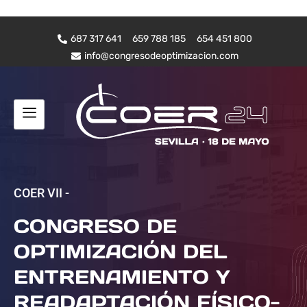
687 317 641
659 788 185
654 451 800
info@congresodeoptimizacion.com
COER VII -
CONGRESO DE
OPTIMIZACIÓN DEL
ENTRENAMIENTO Y
READAPTACIÓN FÍSICO-