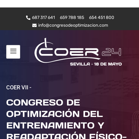
687 317 641
659 788 185
654 451 800
info@congresodeoptimizacion.com
COER VII -
CONGRESO DE
OPTIMIZACIÓN DEL
ENTRENAMIENTO Y
READAPTACIÓN FÍSICO-