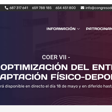
687 317 641
659 788 185
654 451 800
info@congresod
INFORMACIÓN
PATROCINA
COER VII -
OPTIMIZACIÓN DEL EN
APTACIÓN FÍSICO-DEPO
rá disponible en directo el día 18 de mayo y en diferido hast