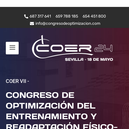
687 317 641
659 788 185
654 451 800
info@congresodeoptimizacion.com
COER VII -
CONGRESO DE
OPTIMIZACIÓN DEL
ENTRENAMIENTO Y
READAPTACIÓN FÍSICO-