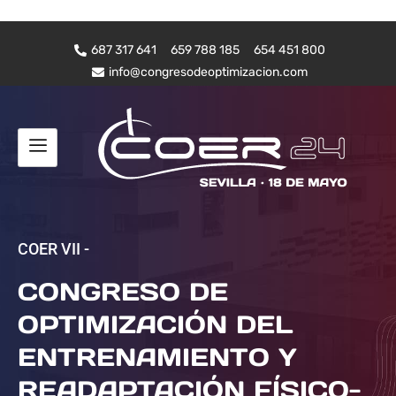
687 317 641
659 788 185
654 451 800
info@congresodeoptimizacion.com
COER VII -
CONGRESO DE
OPTIMIZACIÓN DEL
ENTRENAMIENTO Y
READAPTACIÓN FÍSICO-