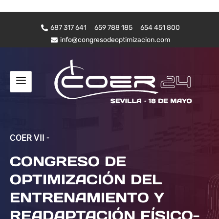
687 317 641
659 788 185
654 451 800
info@congresodeoptimizacion.com
COER VII -
CONGRESO DE
OPTIMIZACIÓN DEL
ENTRENAMIENTO Y
READAPTACIÓN FÍSICO-