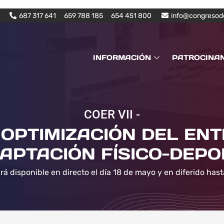
687 317 641
659 788 185
654 451 800
info@congresod
INFORMACIÓN
PATROCINA
COER VII -
OPTIMIZACIÓN DEL EN
APTACIÓN FÍSICO-DEPO
rá disponible en directo el día 18 de mayo y en diferido hast