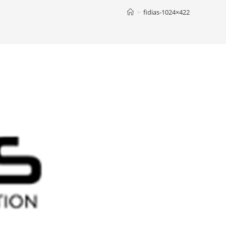
>
fidias-1024×422