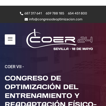
687 317 641
659 788 185
654 451 800
info@congresodeoptimizacion.com
COER VII -
CONGRESO DE
OPTIMIZACIÓN DEL
ENTRENAMIENTO Y
READAPTACIÓN FÍSICO-