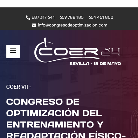
687 317 641
659 788 185
654 451 800
info@congresodeoptimizacion.com
COER VII -
CONGRESO DE
OPTIMIZACIÓN DEL
ENTRENAMIENTO Y
READAPTACIÓN FÍSICO-