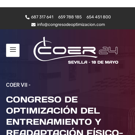
687 317 641
659 788 185
654 451 800
info@congresodeoptimizacion.com
COER VII -
CONGRESO DE
OPTIMIZACIÓN DEL
ENTRENAMIENTO Y
READAPTACIÓN FÍSICO-