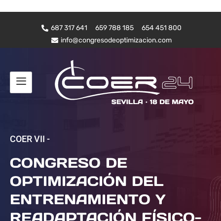
687 317 641
659 788 185
654 451 800
info@congresodeoptimizacion.com
COER VII -
CONGRESO DE
OPTIMIZACIÓN DEL
ENTRENAMIENTO Y
READAPTACIÓN FÍSICO-