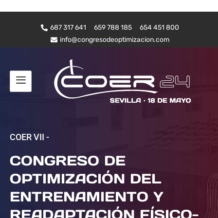
687 317 641
659 788 185
654 451 800
info@congresodeoptimizacion.com
COER VII -
CONGRESO DE
OPTIMIZACIÓN DEL
ENTRENAMIENTO Y
READAPTACIÓN FÍSICO-