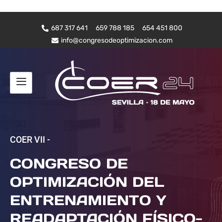
687 317 641
659 788 185
654 451 800
info@congresodeoptimizacion.com
COER VII -
CONGRESO DE
OPTIMIZACIÓN DEL
ENTRENAMIENTO Y
READAPTACIÓN FÍSICO-