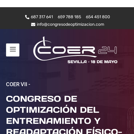
687 317 641
659 788 185
654 451 800
info@congresodeoptimizacion.com
COER VII -
CONGRESO DE
OPTIMIZACIÓN DEL
ENTRENAMIENTO Y
READAPTACIÓN FÍSICO-