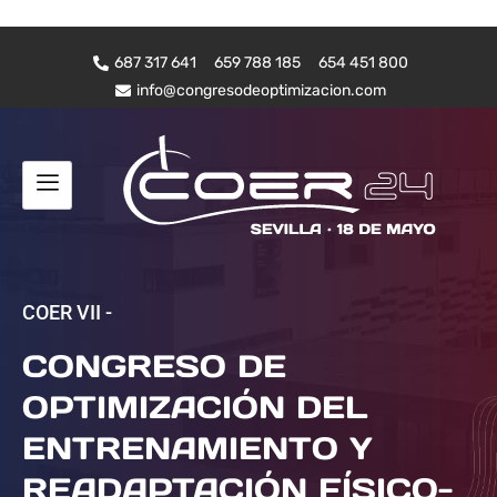
687 317 641
659 788 185
654 451 800
info@congresodeoptimizacion.com
COER VII -
CONGRESO DE
OPTIMIZACIÓN DEL
ENTRENAMIENTO Y
READAPTACIÓN FÍSICO-