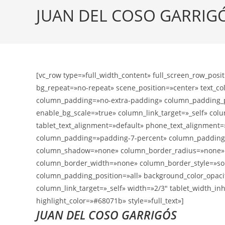
JUAN DEL COSO GARRIG
[vc_row type=»full_width_content» full_screen_row_posi
bg_repeat=»no-repeat» scene_position=»center» text_col
column_padding=»no-extra-padding» column_padding_po
enable_bg_scale=»true» column_link_target=»_self» co
tablet_text_alignment=»default» phone_text_alignment
column_padding=»padding-7-percent» column_padding_po
column_shadow=»none» column_border_radius=»none» wid
column_border_width=»none» column_border_style=»soli
column_padding_position=»all» background_color_opac
column_link_target=»_self» width=»2/3″ tablet_width_i
highlight_color=»#68071b» style=»full_text»]
JUAN DEL COSO GARRIGÓS