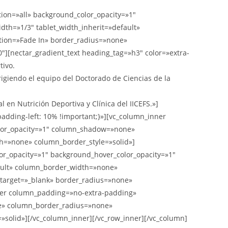
ion=»all» background_color_opacity=»1″
th=»1/3″ tablet_width_inherit=»default»
tion=»Fade In» border_radius=»none»
][nectar_gradient_text heading_tag=»h3″ color=»extra-
tivo.
irigiendo el equipo del Doctorado de Ciencias de la
en Nutrición Deportiva y Clínica del IICEFS.»]
adding-left: 10% !important;}»][vc_column_inner
olor_opacity=»1″ column_shadow=»none»
th=»none» column_border_style=»solid»]
r_opacity=»1″ background_hover_color_opacity=»1″
ault» column_border_width=»none»
_target=»_blank» border_radius=»none»
ner column_padding=»no-extra-padding»
ne» column_border_radius=»none»
»solid»][/vc_column_inner][/vc_row_inner][/vc_column]