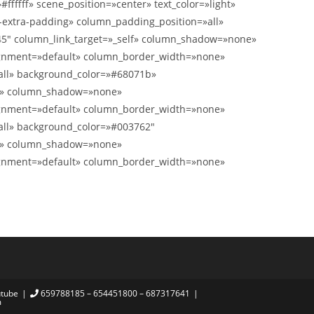
ffffff» scene_position=»center» text_color=»light»
-extra-padding» column_padding_position=»all»
45″ column_link_target=»_self» column_shadow=»none»
lignment=»default» column_border_width=»none»
all» background_color=»#68071b»
lf» column_shadow=»none»
lignment=»default» column_border_width=»none»
all» background_color=»#003762″
lf» column_shadow=»none»
lignment=»default» column_border_width=»none»
tube
659788185 – 654451800 – 687317641
m