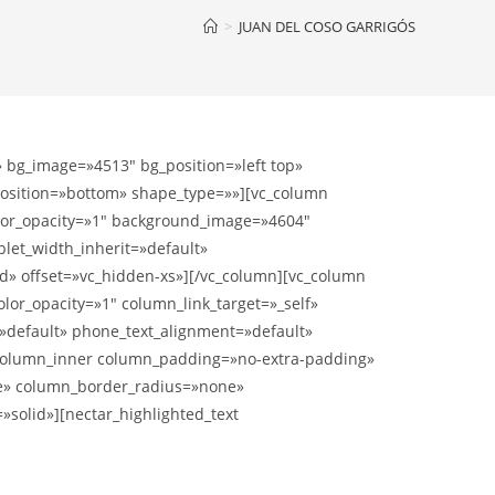
>
JUAN DEL COSO GARRIGÓS
» bg_image=»4513″ bg_position=»left top»
_position=»bottom» shape_type=»»][vc_column
lor_opacity=»1″ background_image=»4604″
let_width_inherit=»default»
d» offset=»vc_hidden-xs»][/vc_column][vc_column
or_opacity=»1″ column_link_target=»_self»
»default» phone_text_alignment=»default»
_column_inner column_padding=»no-extra-padding»
ne» column_border_radius=»none»
solid»][nectar_highlighted_text