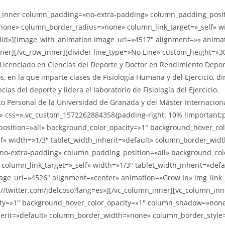
mn_inner column_padding=»no-extra-padding» column_padding_posit
ne» column_border_radius=»none» column_link_target=»_self» wid
id»][image_with_animation image_url=»4517″ alignment=»» anima
][/vc_row_inner][divider line_type=»No Line» custom_height=»30″
»Licenciado en Ciencias del Deporte y Doctor en Rendimiento Depor
, en la que imparte clases de Fisiología Humana y del Ejercicio, d
ias del deporte y lidera el laboratorio de Fisiología del Ejercicio.
 Personal de la Universidad de Granada y del Máster Internacional 
t» css=».vc_custom_1572262884358{padding-right: 10% !important;p
sition=»all» background_color_opacity=»1″ background_hover_c
f» width=»1/3″ tablet_width_inherit=»default» column_border_wid
o-extra-padding» column_padding_position=»all» background_colo
lumn_link_target=»_self» width=»1/3″ tablet_width_inherit=»def
age_url=»4526″ alignment=»center» animation=»Grow In» img_link
/twitter.com/jdelcoso?lang=es»][/vc_column_inner][vc_column_in
ity=»1″ background_hover_color_opacity=»1″ column_shadow=»no
nherit=»default» column_border_width=»none» column_border_style=