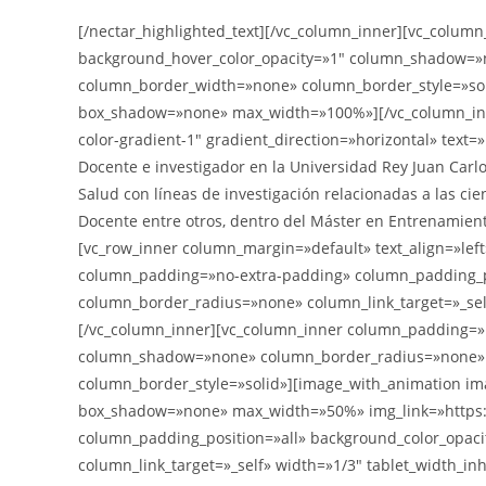
[/nectar_highlighted_text][/vc_column_inner][vc_colu
background_hover_color_opacity=»1″ column_shadow=»no
column_border_width=»none» column_border_style=»sol
box_shadow=»none» max_width=»100%»][/vc_column_inner
color-gradient-1″ gradient_direction=»horizontal» text=
Docente e investigador en la Universidad Rey Juan Carlos
Salud con líneas de investigación relacionadas a las cienc
Docente entre otros, dentro del Máster en Entrenamiento
[vc_row_inner column_margin=»default» text_align=»lef
column_padding=»no-extra-padding» column_padding_po
column_border_radius=»none» column_link_target=»_sel
[/vc_column_inner][vc_column_inner column_padding=»n
column_shadow=»none» column_border_radius=»none» co
column_border_style=»solid»][image_with_animation im
box_shadow=»none» max_width=»50%» img_link=»https:/
column_padding_position=»all» background_color_opac
column_link_target=»_self» width=»1/3″ tablet_width_i