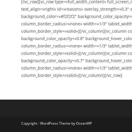
[/vc_row][vc_row type=»full_width_content» full_screen_
text_align=»right» id=»reasons» overlay_strength=»0.
background_color=»#f2f2f2″ background_color_opacity
column_border_radius=»none» width=»1/3″ tablet_width
column_border_style=»solid»][/vc_column][vc_column 
background_color_opacity=»0.8″ background_hover_col
column_border_radius=»none» width=»1/3″ tablet_width
column_border_style=»solid»][/vc_column][vc_column 
background_color_opacity=»0.7″ background_hover_col
column_border_radius=»none» width=»1/3″ tablet_width
column_border_style=»solid»][/vc_column][/vc_row]
Copyright - WordPress Theme by OceanWP