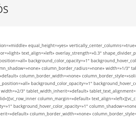
ÓS
tion=»middle» equal_height=»yes» vertically_center_columns=»true
or=»light» text_align=»left» overlay_strength=»0.3″ shape_divider
sition=»all» background_color_opacity=»1″ background_hover_co
lumn_shadow=»none» column_border_radius=»none» width=»1/3″ tab
=»default» column_border_width=»none» column_border_style=»soli
sition=»all» background_color_opacity=»1″ background_hover_col
th=»2/3″ tablet_width_inherit=»default» tablet_text_alignment=
d»][vc_row_inner column_margin=»default» text_align=»left»][vc
ity=»1″ background_hover_color_opacity=»1″ column_shadow=»no
nherit=»default» column_border_width=»none» column_border_style=»