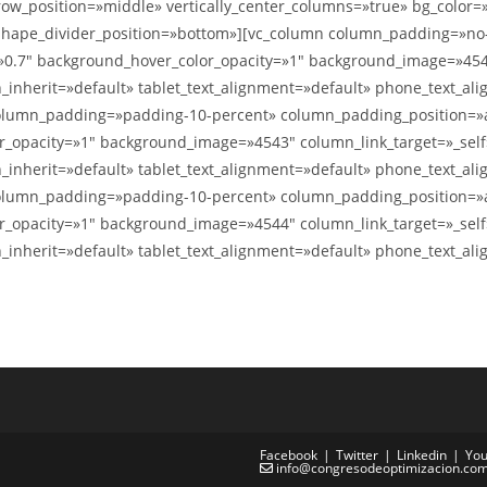
row_position=»middle» vertically_center_columns=»true» bg_color=»#
3″ shape_divider_position=»bottom»][vc_column column_padding=»no
=»0.7″ background_hover_color_opacity=»1″ background_image=»45
_inherit=»default» tablet_text_alignment=»default» phone_text_a
column_padding=»padding-10-percent» column_padding_position=»
or_opacity=»1″ background_image=»4543″ column_link_target=»_se
_inherit=»default» tablet_text_alignment=»default» phone_text_a
column_padding=»padding-10-percent» column_padding_position=»
or_opacity=»1″ background_image=»4544″ column_link_target=»_se
_inherit=»default» tablet_text_alignment=»default» phone_text_a
Facebook
Twitter
Linkedin
You
info@congresodeoptimizacion.co