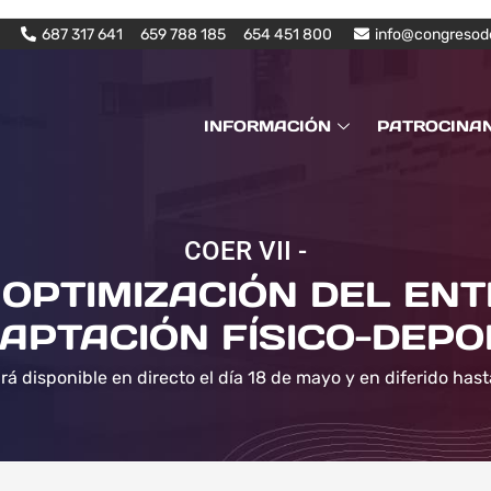
687 317 641
659 788 185
654 451 800
info@congresod
INFORMACIÓN
PATROCINA
COER VII -
OPTIMIZACIÓN DEL EN
APTACIÓN FÍSICO-DEPO
rá disponible en directo el día 18 de mayo y en diferido hast