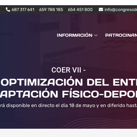
687 317 641
659 788 185
654 451 800
info@congresod
INFORMACIÓN
PATROCINA
COER VII -
OPTIMIZACIÓN DEL EN
APTACIÓN FÍSICO-DEPO
rá disponible en directo el día 18 de mayo y en diferido hast