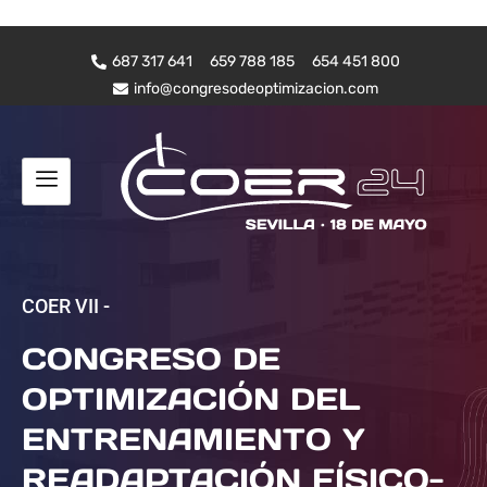
687 317 641
659 788 185
654 451 800
info@congresodeoptimizacion.com
COER VII -
CONGRESO DE
OPTIMIZACIÓN DEL
ENTRENAMIENTO Y
READAPTACIÓN FÍSICO-