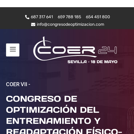
687 317 641
659 788 185
654 451 800
info@congresodeoptimizacion.com
COER VII -
CONGRESO DE
OPTIMIZACIÓN DEL
ENTRENAMIENTO Y
READAPTACIÓN FÍSICO-