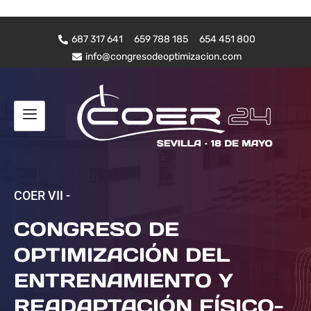
687 317 641
659 788 185
654 451 800
info@congresodeoptimizacion.com
COER VII -
CONGRESO DE
OPTIMIZACIÓN DEL
ENTRENAMIENTO Y
READAPTACIÓN FÍSICO-