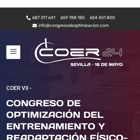
687 317 641
659 788 185
654 451 800
info@congresodeoptimizacion.com
COER VII -
CONGRESO DE
OPTIMIZACIÓN DEL
ENTRENAMIENTO Y
READAPTACIÓN FÍSICO-