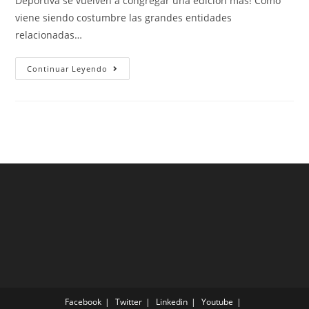
Deportiva se vuelven a congregar una edición más! Como
viene siendo costumbre las grandes entidades
relacionadas…
Continuar Leyendo
Facebook
Twitter
Linkedin
Youtube