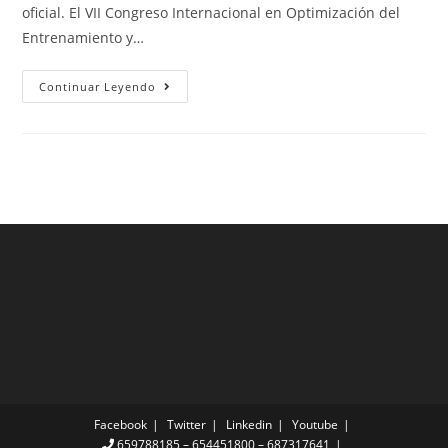
oficial. El VII Congreso Internacional en Optimización del
Entrenamiento y…
Continuar Leyendo
Facebook
Twitter
Linkedin
Youtube
659788185 – 654451800 – 687317641