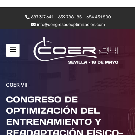
687 317 641
659 788 185
654 451 800
info@congresodeoptimizacion.com
COER VII -
CONGRESO DE
OPTIMIZACIÓN DEL
ENTRENAMIENTO Y
READAPTACIÓN FÍSICO-