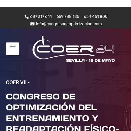
687 317 641
659 788 185
654 451 800
info@congresodeoptimizacion.com
COER VII -
CONGRESO DE
OPTIMIZACIÓN DEL
ENTRENAMIENTO Y
READAPTACIÓN FÍSICO-