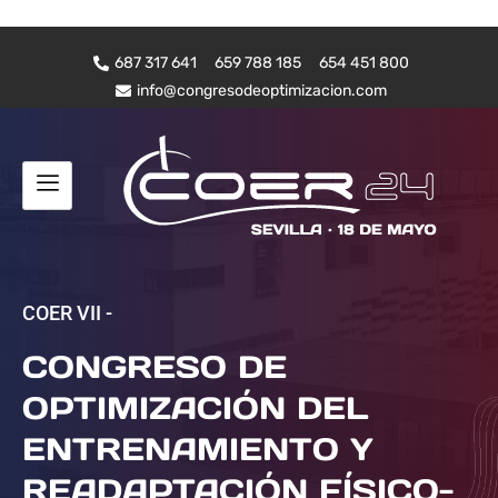
687 317 641
659 788 185
654 451 800
info@congresodeoptimizacion.com
COER VII -
CONGRESO DE
OPTIMIZACIÓN DEL
ENTRENAMIENTO Y
READAPTACIÓN FÍSICO-