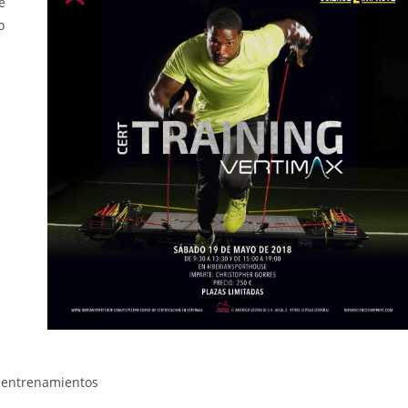
e
o
e entrenamientos