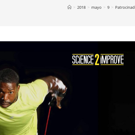
>
2018
>
mayo
>
9
>
Patrocinad