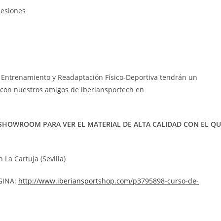
lesiones
l Entrenamiento y Readaptación Físico-Deportiva tendrán un
r con nuestros amigos de iberiansportech en
SU SHOWROOM PARA VER EL MATERIAL DE ALTA CALIDAD CON EL Q
en La Cartuja (Sevilla)
GINA:
http://www.iberiansportshop.com/p3795898-curso-de-