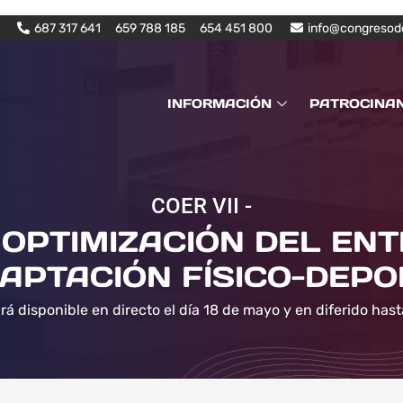
687 317 641
659 788 185
654 451 800
info@congresod
INFORMACIÓN
PATROCINA
COER VII -
OPTIMIZACIÓN DEL EN
APTACIÓN FÍSICO-DEPO
rá disponible en directo el día 18 de mayo y en diferido hast