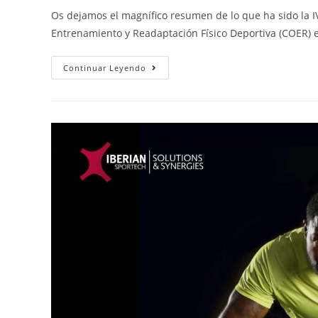
Os dejamos el magnífico resumen de lo que ha sido la I
Entrenamiento y Readaptación Físico Deportiva (COER) e
Continuar Leyendo