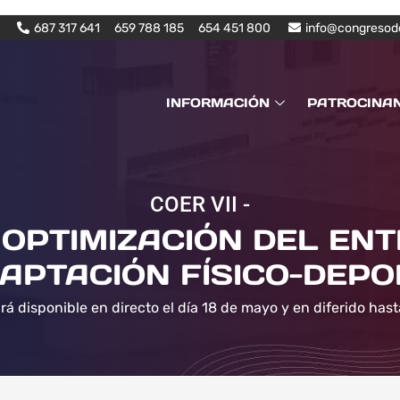
687 317 641
659 788 185
654 451 800
info@congresod
INFORMACIÓN
PATROCINA
COER VII -
OPTIMIZACIÓN DEL EN
APTACIÓN FÍSICO-DEPO
rá disponible en directo el día 18 de mayo y en diferido hast