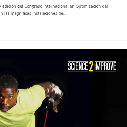
V edición del Congreso Internacional en Optimización del
n las magníficas instalaciones de…