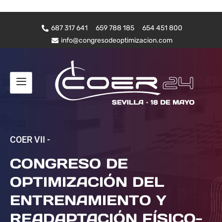
687 317 641
659 788 185
654 451 800
info@congresodeoptimizacion.com
COER VII -
CONGRESO DE
OPTIMIZACIÓN DEL
ENTRENAMIENTO Y
READAPTACIÓN FÍSICO-