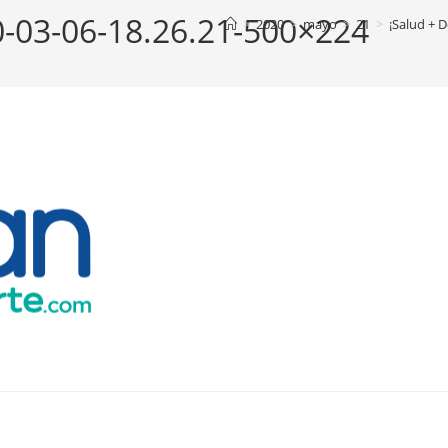
0-03-06-18.26.21-500×224
>
2020
>
mayo
>
21
>
¡Salud + 