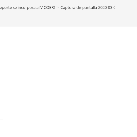
Deporte se incorpora al V COER!
>
Captura-de-pantalla-2020-03-06-18.26.21-