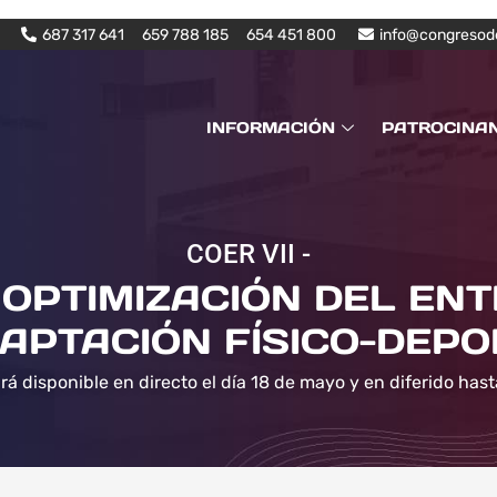
687 317 641
659 788 185
654 451 800
info@congresod
INFORMACIÓN
PATROCINA
COER VII -
OPTIMIZACIÓN DEL EN
APTACIÓN FÍSICO-DEPO
rá disponible en directo el día 18 de mayo y en diferido hast