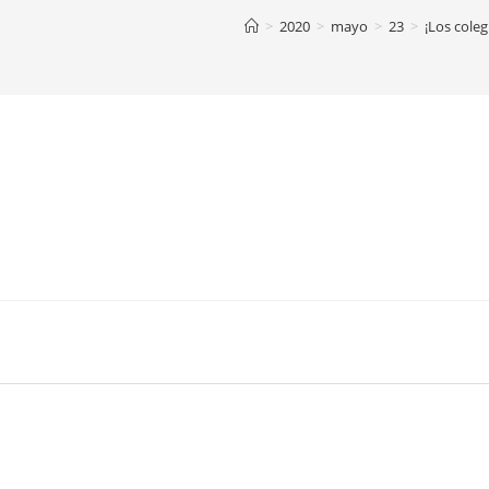
>
2020
>
mayo
>
23
>
¡Los cole