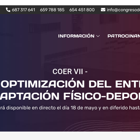
687 317 641
659 788 185
654 451 800
info@congresod
INFORMACIÓN
PATROCINA
COER VII -
OPTIMIZACIÓN DEL EN
APTACIÓN FÍSICO-DEPO
rá disponible en directo el día 18 de mayo y en diferido hast