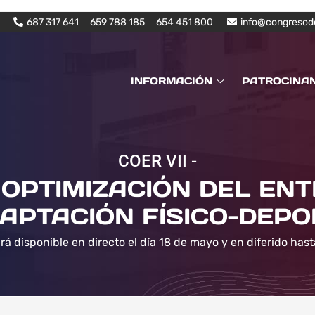
687 317 641
659 788 185
654 451 800
info@congresod
INFORMACIÓN
PATROCINA
COER VII -
OPTIMIZACIÓN DEL EN
APTACIÓN FÍSICO-DEPO
rá disponible en directo el día 18 de mayo y en diferido hast