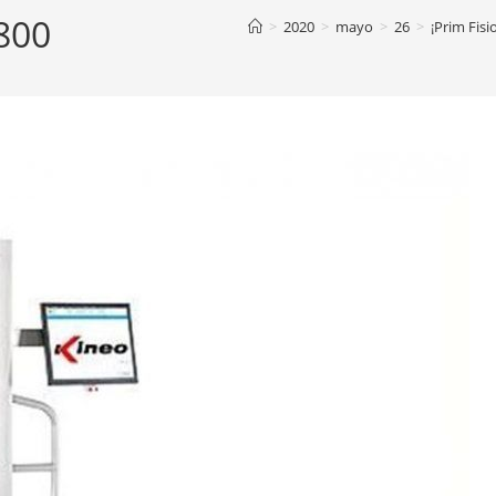
800
>
2020
>
mayo
>
26
>
¡Prim Fis