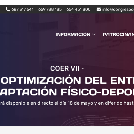
687 317 641
659 788 185
654 451 800
info@congresod
INFORMACIÓN
PATROCINA
COER VII -
OPTIMIZACIÓN DEL EN
APTACIÓN FÍSICO-DEPO
rá disponible en directo el día 18 de mayo y en diferido hast