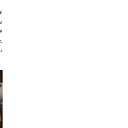
l
a
e
s
u