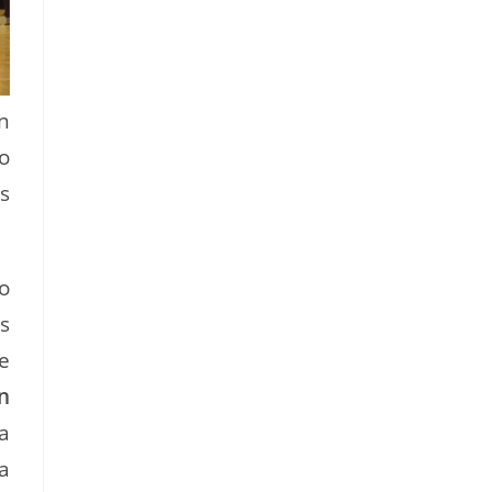
n
o
s
o
s
e
ón
a
a