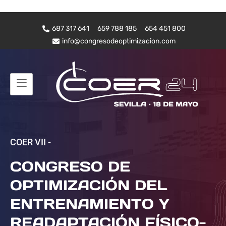
687 317 641
659 788 185
654 451 800
info@congresodeoptimizacion.com
COER VII -
CONGRESO DE
OPTIMIZACIÓN DEL
ENTRENAMIENTO Y
READAPTACIÓN FÍSICO-