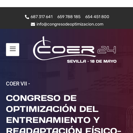
687 317 641
659 788 185
654 451 800
info@congresodeoptimizacion.com
COER VII -
CONGRESO DE
OPTIMIZACIÓN DEL
ENTRENAMIENTO Y
READAPTACIÓN FÍSICO-