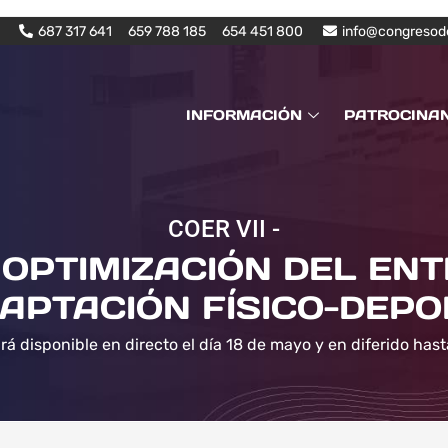
687 317 641
659 788 185
654 451 800
info@congresod
INFORMACIÓN
PATROCINA
COER VII -
OPTIMIZACIÓN DEL EN
APTACIÓN FÍSICO-DEPO
rá disponible en directo el día 18 de mayo y en diferido hast