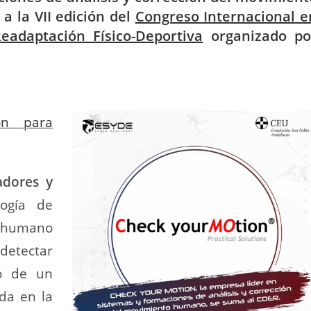
 la VII edición del
Congreso Internacional e
eadaptación Físico-Deportiva
organizado po
ón para
adores y
ogía de
o humano
 detectar
to de un
da en la